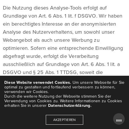
Die Nutzung dieses Analyse-Tools erfolgt auf
Grundlage von Art. 6 Abs. 1 lit. f DSGVO. Wir haben
ein berechtigtes Interesse an der anonymisierten
Analyse des Nutzerverhaltens, um sowohl unser
Webangebot als auch unsere Werbung zu
optimieren. Sofern eine entsprechende Einwilligung
abgefragt wurde, erfolgt die Verarbeitung
ausschließlich auf Grundlage von Art. 6 Abs. 1 lit. a
DSGVO und § 25 Abs. 1 TTDSG, soweit die
Einwilligung die Speicherung von Cookies oder den
Diese Website verwendet Cookies.
Um unsere Webseite für Sie
optimal zu gestalten und fortlaufend verbessern zu können,
Zugriff auf Informationen im Endgerät des Nutzers (z.
verwenden wir Cookies.
B. Device-Fingerprinting) im Sinne des TTDSG
Durch die weitere Nutzung der Webseite stimmen Sie der
Verwendung von Cookies zu. Weitere Informationen zu Cookies
umfasst. Die Einwilligung ist jederzeit widerrufbar.
erhalten Sie in unserer
Datenschutzerklärung.
IP-Anonymisierung
AKZEPTIEREN